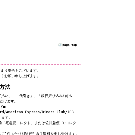
page top
しまう場合もございます。
しくお願い申し上げます。
方法
ド払い」、「代引き」、「銀行振り込み(前払
ただけます。
ド■
d/American Express/Diners Club/JCB
けます。
輸「宅急便コレクト」または佐川急便「℮コレク
て1件あたり別途代引き手数料を申し受けます。