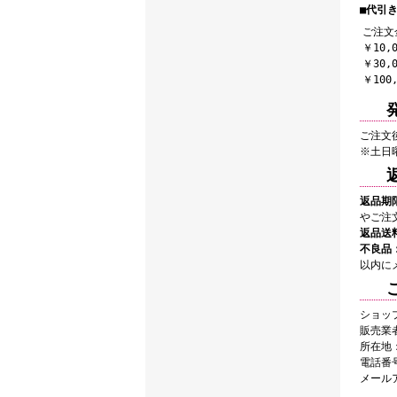
■代引き
ご注文
￥10,
￥30,
￥100
ご注文
※土日
返品期
やご注
返品送
不良品
以内に
ショッ
販売業
所在地：
電話番号：
メール