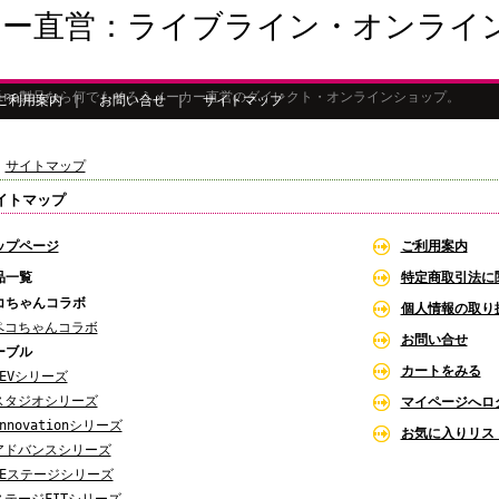
カー直営：ライブライン・オンライ
Line製品なら何でもそろうメーカー直営のダイレクト・オンラインショップ。
ご利用案内
｜
お問い合せ
｜
サイトマップ
>
サイトマップ
イトマップ
ップページ
ご利用案内
品一覧
特定商取引法に
コちゃんコラボ
個人情報の取り
ペコちゃんコラボ
お問い合せ
ーブル
カートをみる
REVシリーズ
スタジオシリーズ
マイページへロ
nnovationシリーズ
お気に入りリス
アドバンスシリーズ
LEステージシリーズ