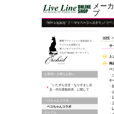
メー
プ
国産によるケーブルからストラップまで、Live
カートをみる
｜
マイページへログイン
｜
HOME
サ
ト
商
ペ
お客様へ大事なお願い
・
ケ
「いたずら注文・なりすまし注
・
文・代引受取拒否」に関して
・
・
I
ペコちゃんコラボ
・
ペコちゃんコラボ
・
ケーブル