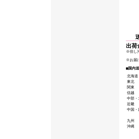
出荷
※但し
※お届
■国内送
北海道
東北
関東
信越
中部・
近畿
中国・
九州
沖縄