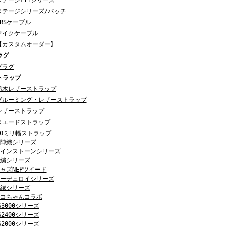
ステージFITシリーズ
ステージシリーズ/パッチ
TRSケーブル
マイクケーブル
【カスタムオーダー】
ラグ
プラグ
トラップ
栃木レザーストラップ
ブルーミング・レザーストラップ
レザーストラップ
スエードストラップ
50ミリ幅ストラップ
陣織シリーズ
インストーンシリーズ
繍シリーズ
ャズNEPツイード
ーデュロイシリーズ
縁シリーズ
コちゃんコラボ
S3000シリーズ
S2400シリーズ
S2000シリーズ