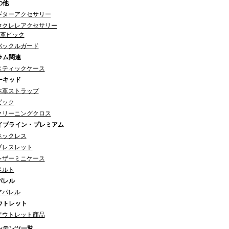
の他
ギターアクセサリー
ウクレレアクセサリー
革ピック
バックルガード
ラム関連
スティックケース
ーキッド
本革ストラップ
ピック
クリーニングクロス
イブライン・プレミアム
ネックレス
ブレスレット
レザーミニケース
ベルト
パレル
アパレル
ウトレット
アウトレット商品
ンテンツ一覧