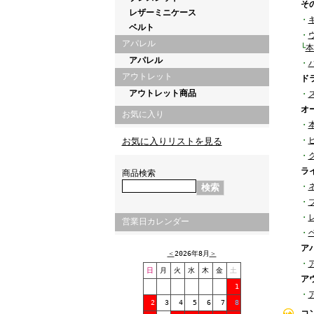
そ
レザーミニケース
・
ベルト
・
アパレル
└
本
アパレル
・
アウトレット
ド
アウトレット商品
・
オ
お気に入り
・
・
お気に入りリストを見る
・
ラ
商品検索
・
・
・
営業日カレンダー
・
ア
＜
2026年8月
＞
・
日
月
火
水
木
金
土
ア
1
・
2
3
4
5
6
7
8
コ