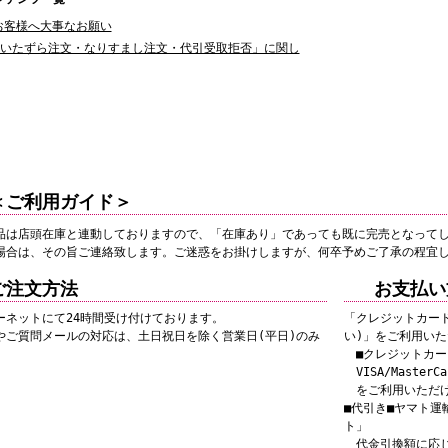
お客様へ大事なお願い
いたずら注文・なりすまし注文・代引受取拒否」に関し
＜ご利用ガイド＞
品は店頭在庫と連動しておりますので、「在庫あり」であっても既に完売となって
場合は、その旨ご連絡致します。ご迷惑をお掛けしますが、何卒予めご了承の程宜
ご注文方法
お支払い
ーネットにて24時間受け付けております。
「クレジットカー
やご質問メールの対応は、土日祝日を除く営業日(平日)のみ
い)」をご利用い
■クレジットカー
VISA/MasterCar
をご利用いただ
■代引き■ヤマト運
ト」
代金引換額に応じ