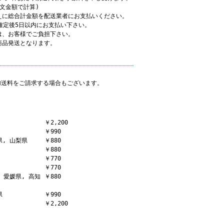
文金額で計算)
に総合計金額を配送業者にお支払いください。
確定後5日以内にお支払い下さい。
、お客様でご負担下さい。
商品発送となります。
加送料をご請求する場合もございます。
￥2,200
￥990
県, 山梨県
￥880
￥880
￥770
￥770
, 愛媛県, 高知
￥880
県
￥990
￥2,200