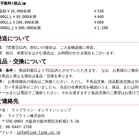
手数料(税込)■
金額￥10,000未満
￥330
000以上￥30,000未満
￥440
000以上￥100,000未満
￥660
,000以上￥300,000未満
￥1,100
発送について
後、7営業日以内。前払いの場合は、ご入金確認後に発送。
曜、祝日、休業日をはさむ場合は、お時間がかかる場合もございます。
返品・交換について
限・条件：
商品到着日より7日以内とさせていただきます。 なお、お客様のご都合
文商品と異なる場合は返品・交換を承ります。
料：
お客様都合の場合はご容赦ください。ただし、不良品交換、誤品配送交換は当
：
万一不良品等がございましたら、当店の在庫状況を確認のうえ、新品、または同等
メールまたは電話でご連絡ください。それを過ぎますと返品交換のご要望はお受け
ご連絡先
プ名： ライブライン・オンラインショップ
者： ライブライン株式会社
〒550-0003 大阪府大阪市西区京町堀2-5-16
06-6447-1530
アドレス：
info@live-line.co.jp