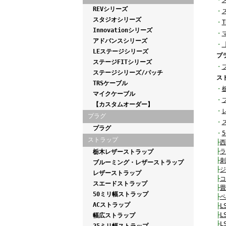
・
REVシリーズ
・
スタジオシリーズ
・
Innovationシリーズ
・
アドバンスシリーズ
・
LEステージシリーズ
プ
ステージFITシリーズ
・
ステージシリーズ/パッチ
ス
TRSケーブル
・
マイクケーブル
・
【カスタムオーダー】
・
プラグ
・
プラグ
・
ストラップ
├
西
├
ラ
栃木レザーストラップ
├
刺
ブルーミング・レザーストラップ
├
ジ
レザーストラップ
├
コ
スエードストラップ
├
畳
50ミリ幅ストラップ
├
ペ
ACストラップ
├
L
├
L
幅広ストラップ
├
L