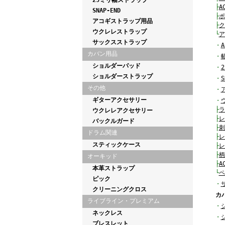
25ミリ幅ストラップ
├
A
SNAP-END
├
ポ
アコギストラップ用品
├
ク
ウクレレストラップ
└
ア
サックスストラップ
・
カバン用品
・
ショルダーパッド
・
ショルダーストラップ
・
S
その他
・
ギターアクセサリー
・
├
ラ
ウクレレアクセサリー
├
レ
バックルガード
├
刺
ドラム関連
├
レ
スティックケース
├
レ
├
柄
オーキッド
├
A
本革ストラップ
└
ペ
ピック
・
クリーニングクロス
カ
ライブライン・プレミアム
・
ネックレス
・
ブレスレット