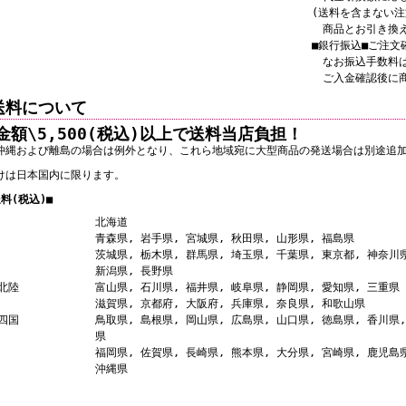
(送料を含まない注
商品とお引き換え
■銀行振込■ご注文
なお振込手数料は
ご入金確認後に
送料について
金額\5,500(税込)以上で送料当店負担！
沖縄および離島の場合は例外となり、これら地域宛に大型商品の発送場合は別途追
けは日本国内に限ります。
料(税込)■
北海道
青森県, 岩手県, 宮城県, 秋田県, 山形県, 福島県
茨城県, 栃木県, 群馬県, 埼玉県, 千葉県, 東京都, 神奈川
新潟県, 長野県
北陸
富山県, 石川県, 福井県, 岐阜県, 静岡県, 愛知県, 三重県
滋賀県, 京都府, 大阪府, 兵庫県, 奈良県, 和歌山県
四国
鳥取県, 島根県, 岡山県, 広島県, 山口県, 徳島県, 香川県
県
福岡県, 佐賀県, 長崎県, 熊本県, 大分県, 宮崎県, 鹿児島
沖縄県