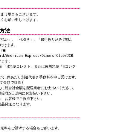
しまう場合もございます。
しくお願い申し上げます。
方法
ド払い」、「代引き」、「銀行振り込み(前払
ただけます。
ド■
d/American Express/Diners Club/JCB
けます。
輸「宅急便コレクト」または佐川急便「℮コレク
て1件あたり別途代引き手数料を申し受けます。
文金額で計算)
に総合計金額を配送業者にお支払いください。
確定後5日以内にお支払い下さい。
、お客様でご負担下さい。
商品発送となります。
加送料をご請求する場合もございます。