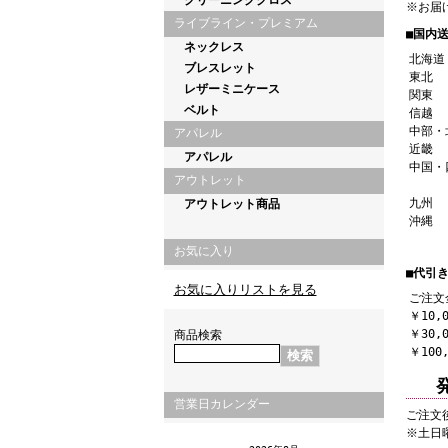
クリーニングクロス
※お届
ライブライン・プレミアム
■国内送
ネックレス
北海道
ブレスレット
東北
レザーミニケース
関東
ベルト
信越
中部・
アパレル
近畿
アパレル
中国・
アウトレット
九州
アウトレット商品
沖縄
お気に入り
■代引き
お気に入りリストを見る
ご注文
￥10,
￥30,
商品検索
￥100
営業日カレンダー
ご注文
※土日