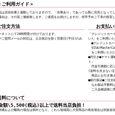
＜ご利用ガイド＞
品は店頭在庫と連動しておりますので、「在庫あり」であっても既に完売となって
場合は、その旨ご連絡致します。ご迷惑をお掛けしますが、何卒予めご了承の程宜
ご注文方法
お支払い
ーネットにて24時間受け付けております。
「クレジットカー
やご質問メールの対応は、土日祝日を除く営業日(平日)のみ
い)」をご利用い
■クレジットカー
VISA/MasterCar
をご利用いただ
■代引き■ヤマト運
ト」
代金引換額に応じ
(送料を含まない注
商品とお引き換え
■銀行振込■ご注文
なお振込手数料は
ご入金確認後に
送料について
金額\5,500(税込)以上で送料当店負担！
沖縄および離島の場合は例外となり、これら地域宛に大型商品の発送場合は別途追