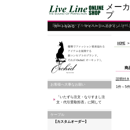
メー
プ
国産によるケーブルからストラップまで、Live
カートをみる
｜
マイページへログイン
｜
HOME
>
商
説明付き
お客様へ大事なお願い
1件～5
「いたずら注文・なりすまし注
文・代引受取拒否」に関して
ケーブル
【カスタムオーダー】