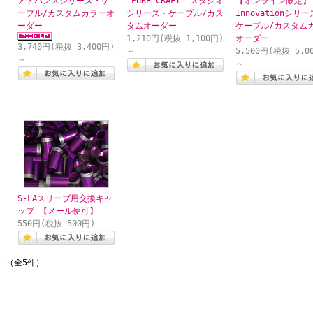
アドバンスシリーズ・ケ
“PURE CRAFT” スタジオ
【オンライン限定】
ーブル/カスタムカラーオ
シリーズ・ケーブル/カス
Innovationシリ
ーダー
タムオーダー
ケーブル/カスタム
1,210円(税抜 1,100円)
オーダー
3,740円(税抜 3,400円)
～
5,500円(税抜 5,0
～
～
S-LAスリーブ用交換キャ
ップ 【メール便可】
550円(税抜 500円)
件 （全5件）