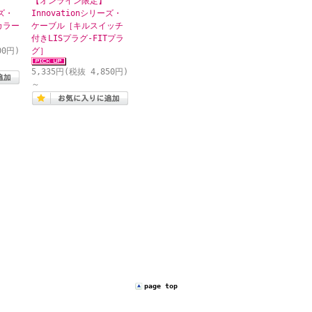
【オンライン限定】
ーズ・
Innovationシリーズ・
カラー
ケーブル［キルスイッチ
付きLISプラグ-FITプラ
00円)
グ］
5,335円(税抜 4,850円)
～
page top