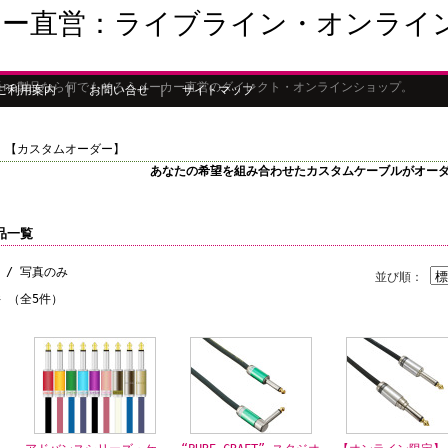
カー直営：ライブライン・オンライ
Line製品なら何でもそろうメーカー直営のダイレクト・オンラインショップ。
ご利用案内
｜
お問い合せ
｜
サイトマップ
 【カスタムオーダー】
あなたの希望を組み合わせたカスタムケーブルがオー
品一覧
/ 写真のみ
並び順：
件 （全5件）