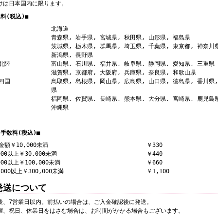
けは日本国内に限ります。
料(税込)■
北海道
青森県, 岩手県, 宮城県, 秋田県, 山形県, 福島県
茨城県, 栃木県, 群馬県, 埼玉県, 千葉県, 東京都, 神奈川
新潟県, 長野県
北陸
富山県, 石川県, 福井県, 岐阜県, 静岡県, 愛知県, 三重県
滋賀県, 京都府, 大阪府, 兵庫県, 奈良県, 和歌山県
四国
鳥取県, 島根県, 岡山県, 広島県, 山口県, 徳島県, 香川県
県
福岡県, 佐賀県, 長崎県, 熊本県, 大分県, 宮崎県, 鹿児島
沖縄県
手数料(税込)■
金額￥10,000未満
￥330
000以上￥30,000未満
￥440
000以上￥100,000未満
￥660
,000以上￥300,000未満
￥1,100
発送について
後、7営業日以内。前払いの場合は、ご入金確認後に発送。
曜、祝日、休業日をはさむ場合は、お時間がかかる場合もございます。