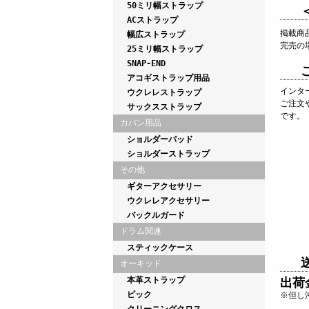
50ミリ幅ストラップ
ACストラップ
掲載商
幅広ストラップ
完売の
25ミリ幅ストラップ
SNAP-END
アコギストラップ用品
インタ
ウクレレストラップ
ご注文
サックスストラップ
です。
カバン用品
ショルダーパッド
ショルダーストラップ
その他
ギターアクセサリー
ウクレレアクセサリー
バックルガード
ドラム関連
スティックケース
オーキッド
本革ストラップ
出荷
ピック
※但し