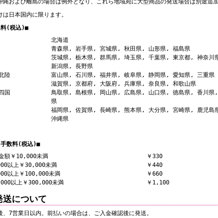
沖縄および離島の場合は例外となり、これら地域宛に大型商品の発送場合は別途追
けは日本国内に限ります。
料(税込)■
北海道
青森県, 岩手県, 宮城県, 秋田県, 山形県, 福島県
茨城県, 栃木県, 群馬県, 埼玉県, 千葉県, 東京都, 神奈川
新潟県, 長野県
北陸
富山県, 石川県, 福井県, 岐阜県, 静岡県, 愛知県, 三重県
滋賀県, 京都府, 大阪府, 兵庫県, 奈良県, 和歌山県
四国
鳥取県, 島根県, 岡山県, 広島県, 山口県, 徳島県, 香川県
県
福岡県, 佐賀県, 長崎県, 熊本県, 大分県, 宮崎県, 鹿児島
沖縄県
手数料(税込)■
金額￥10,000未満
￥330
000以上￥30,000未満
￥440
000以上￥100,000未満
￥660
,000以上￥300,000未満
￥1,100
発送について
後、7営業日以内。前払いの場合は、ご入金確認後に発送。