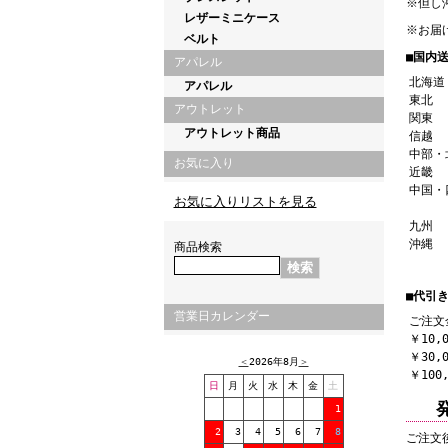
※但し
レザーミニケース
※お届
ベルト
■国内送
アパレル
北海道
アパレル
東北
アウトレット
関東
アウトレット商品
信越
中部・
お気に入り
近畿
中国・
お気に入りリストを見る
九州
沖縄
商品検索
■代引き
営業日カレンダー
ご注文
￥10,
￥30,
＜
2026年8月
＞
￥100
日
月
火
水
木
金
土
1
2
3
4
5
6
7
8
ご注文