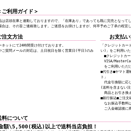
＜ご利用ガイド＞
品は店頭在庫と連動しておりますので、「在庫あり」であっても既に完売となって
場合は、その旨ご連絡致します。ご迷惑をお掛けしますが、何卒予めご了承の程宜
ご注文方法
お支払い
ーネットにて24時間受け付けております。
「クレジットカー
やご質問メールの対応は、土日祝日を除く営業日(平日)のみ
い)」をご利用い
■クレジットカー
VISA/MasterCar
をご利用いただ
■代引き■ヤマト運
ト」
代金引換額に応じ
(送料を含まない注
商品とお引き換え
■銀行振込■ご注文
なお振込手数料は
ご入金確認後に
送料について
金額\5,500(税込)以上で送料当店負担！