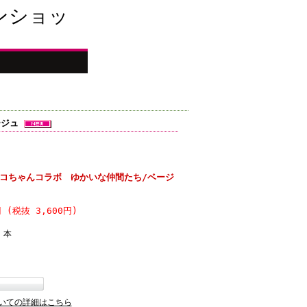
ンショッ
ージュ
G ペコちゃんコラボ ゆかいな仲間たち/ベージ
円 (税抜 3,600円)
本
いての詳細はこちら