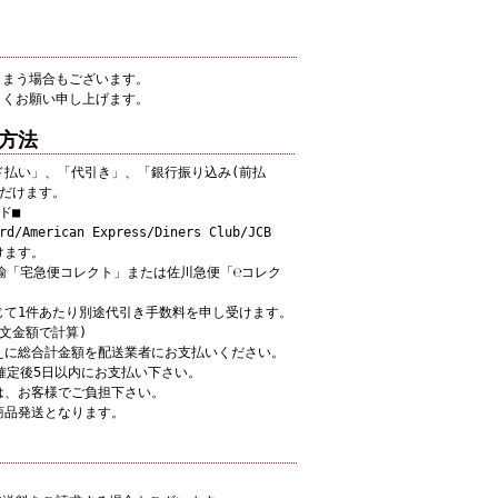
しまう場合もございます。
しくお願い申し上げます。
方法
ド払い」、「代引き」、「銀行振り込み(前払
ただけます。
ド■
d/American Express/Diners Club/JCB
けます。
輸「宅急便コレクト」または佐川急便「℮コレク
て1件あたり別途代引き手数料を申し受けます。
文金額で計算)
に総合計金額を配送業者にお支払いください。
確定後5日以内にお支払い下さい。
、お客様でご負担下さい。
商品発送となります。