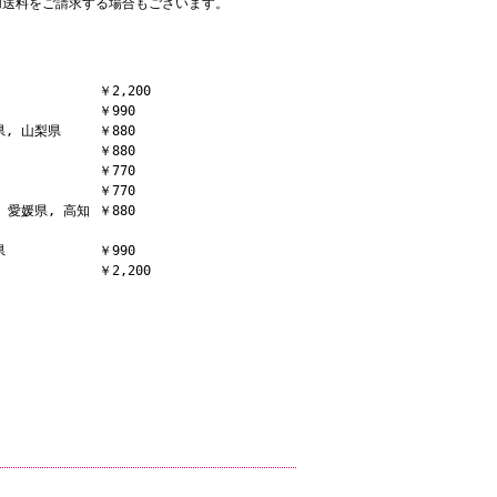
加送料をご請求する場合もございます。
￥2,200
￥990
県, 山梨県
￥880
￥880
￥770
￥770
, 愛媛県, 高知
￥880
県
￥990
￥2,200