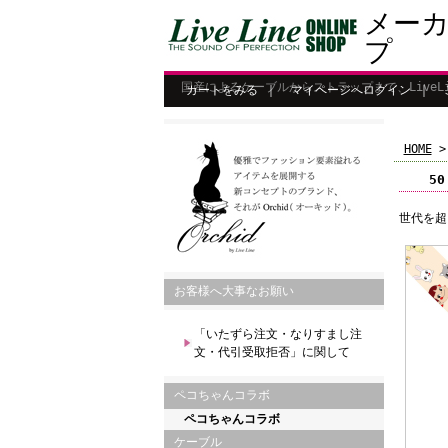
メー
プ
国産によるケーブルからストラップまで、Live
カートをみる
｜
マイページへログイン
｜
HOME
5
世代を超
お客様へ大事なお願い
「いたずら注文・なりすまし注
文・代引受取拒否」に関して
ペコちゃんコラボ
ペコちゃんコラボ
ケーブル