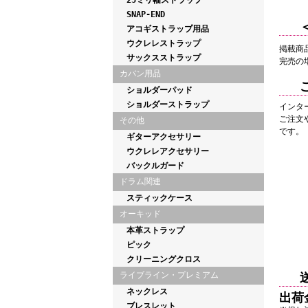
25ミリ幅ストラップ
SNAP-END
アコギストラップ用品
ウクレレストラップ
掲載商
サックスストラップ
完売の
カバン用品
ショルダーパッド
ショルダーストラップ
インタ
ご注文
その他
です。
ギターアクセサリー
ウクレレアクセサリー
バックルガード
ドラム関連
スティックケース
オーキッド
本革ストラップ
ピック
クリーニングクロス
ライブライン・プレミアム
ネックレス
出荷
ブレスレット