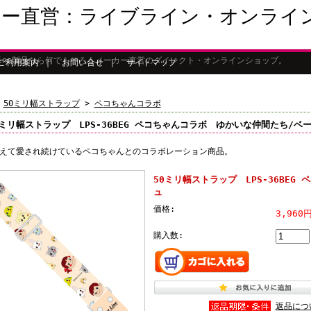
カー直営：ライブライン・オンライ
Line製品なら何でもそろうメーカー直営のダイレクト・オンラインショップ。
ご利用案内
｜
お問い合せ
｜
サイトマップ
>
50ミリ幅ストラップ
>
ペコちゃんコラボ
0ミリ幅ストラップ LPS-36BEG ペコちゃんコラボ ゆかいな仲間たち/ベ
えて愛され続けているペコちゃんとのコラボレーション商品。
50ミリ幅ストラップ LPS-36BE
ュ
価格:
3,960
購入数:
返品につ